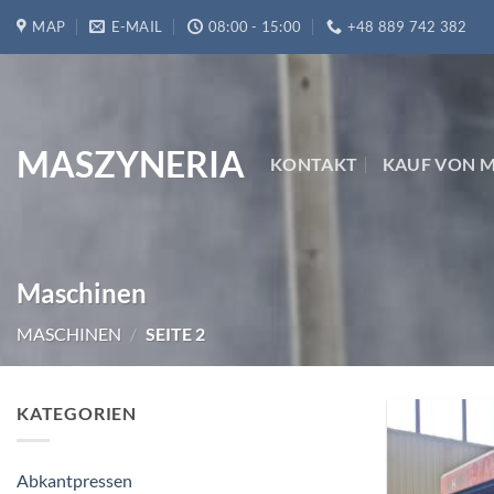
Zum
MAP
E-MAIL
08:00 - 15:00
+48 889 742 382
Inhalt
springen
MASZYNERIA
KONTAKT
KAUF VON 
Maschinen
MASCHINEN
/
SEITE 2
KATEGORIEN
Abkantpressen