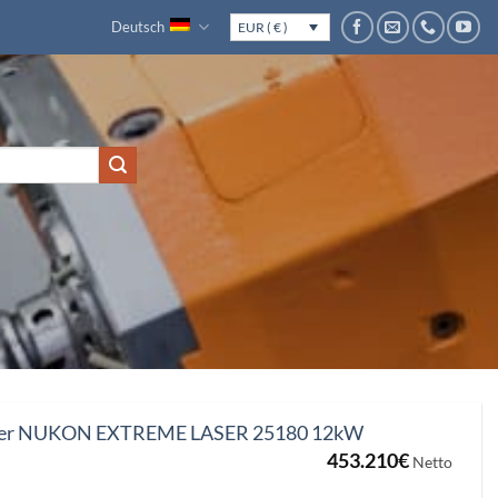
Deutsch
EUR ( € )
aser NUKON EXTREME LASER 25180 12kW
453.210
€
Netto