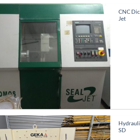
CNC Dic
Jet
Hydraul
SD