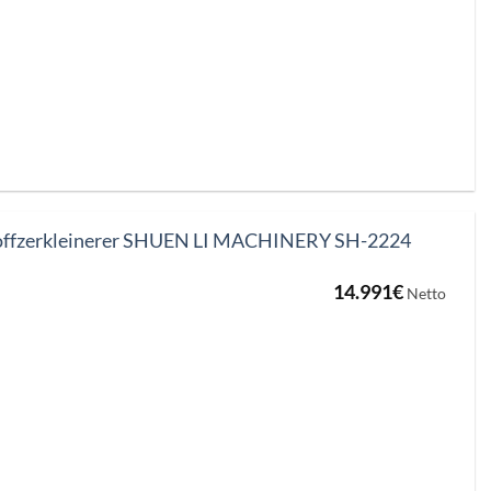
offzerkleinerer SHUEN LI MACHINERY SH-2224
14.991
€
Netto