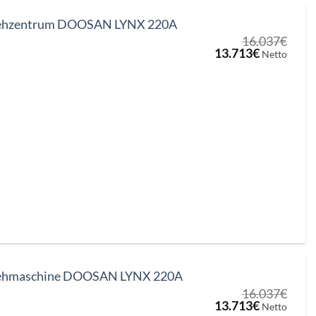
ehzentrum DOOSAN LYNX 220A
16.037
€
Ursprünglicher
Aktueller
13.713
€
Netto
Preis
Preis
war:
ist:
16.037€
13.713€.
ehmaschine DOOSAN LYNX 220A
16.037
€
Ursprünglicher
Aktueller
13.713
€
Netto