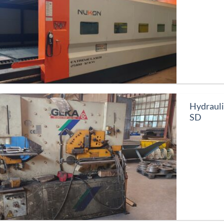
Hydraul
SD