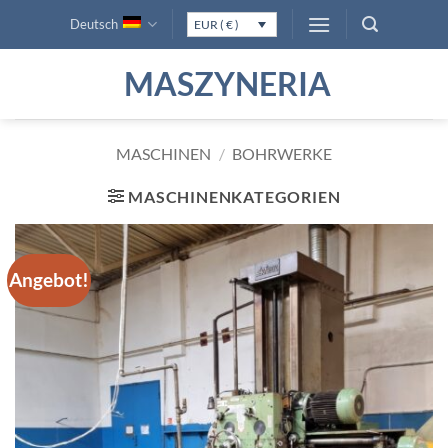
Zum
Deutsch
EUR ( € )
Inhalt
springen
MASZYNERIA
MASCHINEN
/
BOHRWERKE
MASCHINENKATEGORIEN
Angebot!