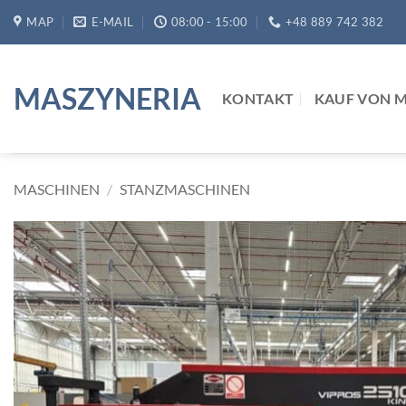
Zum
MAP
E-MAIL
08:00 - 15:00
+48 889 742 382
Inhalt
springen
MASZYNERIA
KONTAKT
KAUF VON 
MASCHINEN
/
STANZMASCHINEN