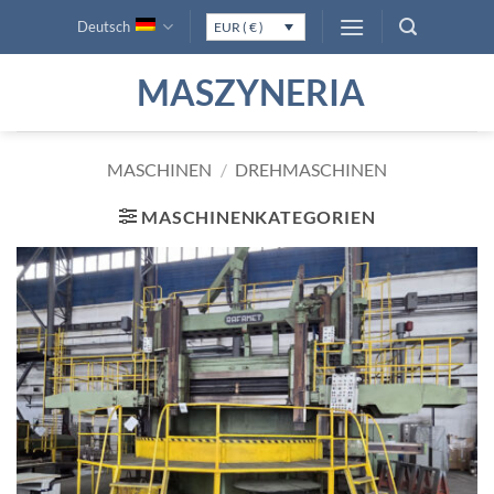
Zum
Deutsch
EUR ( € )
Inhalt
springen
MASZYNERIA
MASCHINEN
/
DREHMASCHINEN
MASCHINENKATEGORIEN