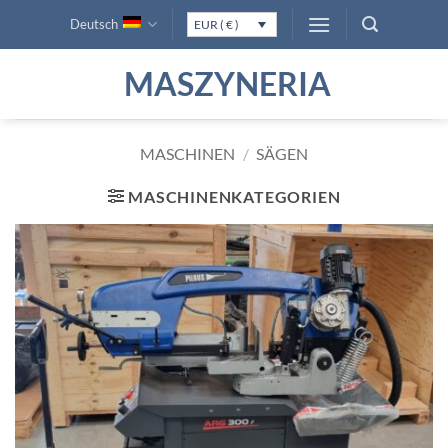
Zum
Deutsch
EUR ( € )
Inhalt
springen
MASZYNERIA
MASCHINEN
/
SÄGEN
MASCHINENKATEGORIEN