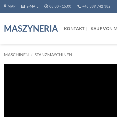
Zum
MAP
E-MAIL
08:00 - 15:00
+48 889 742 382
Inhalt
springen
MASZYNERIA
KONTAKT
KAUF VON 
MASCHINEN
/
STANZMASCHINEN