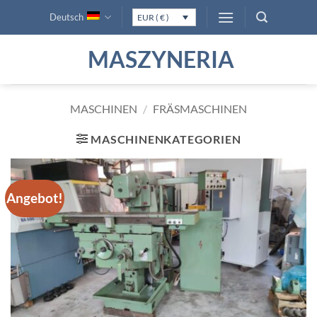
Zum
Deutsch
EUR ( € )
Inhalt
springen
MASZYNERIA
MASCHINEN
/
FRÄSMASCHINEN
MASCHINENKATEGORIEN
Angebot!