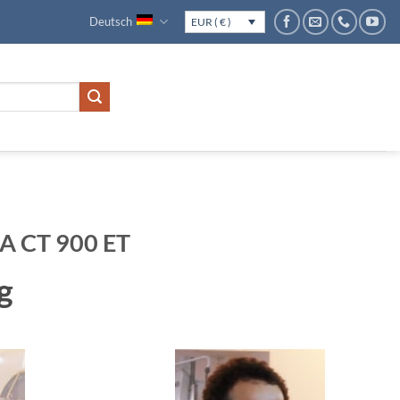
Deutsch
EUR ( € )
A CT 900 ET
g