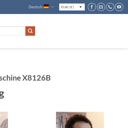
Deutsch
EUR ( € )
schine X8126B
g