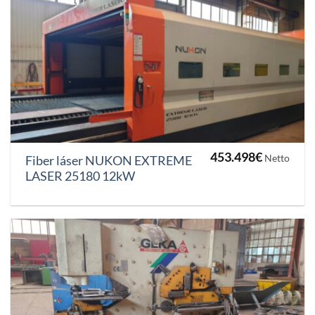
453.498
€
Netto
Fiber láser NUKON EXTREME
LASER 25180 12kW