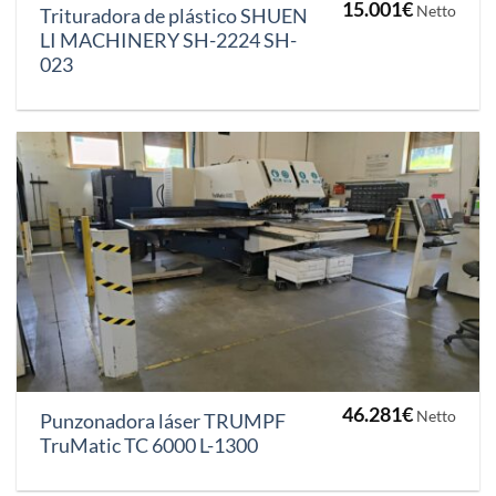
15.001
€
Netto
Trituradora de plástico SHUEN
LI MACHINERY SH-2224 SH-
023
46.281
€
Netto
Punzonadora láser TRUMPF
TruMatic TC 6000 L-1300