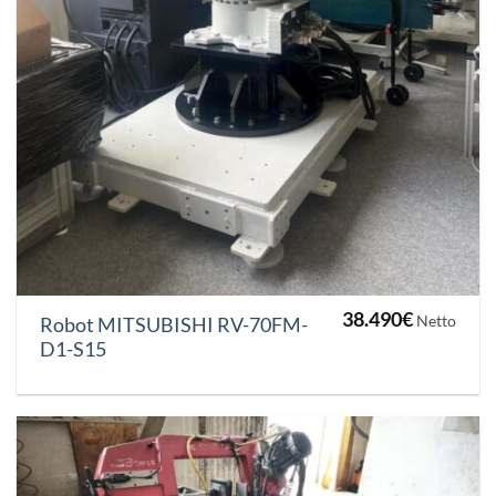
38.490
€
Netto
Robot MITSUBISHI RV-70FM-
D1-S15