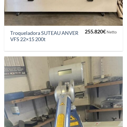
255.820
€
Netto
Troqueladora SUTEAU ANVER
VFS 22×15 200t