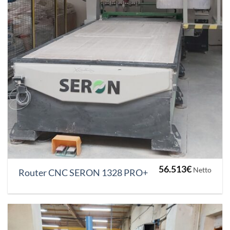
56.513
€
Netto
Router CNC SERON 1328 PRO+