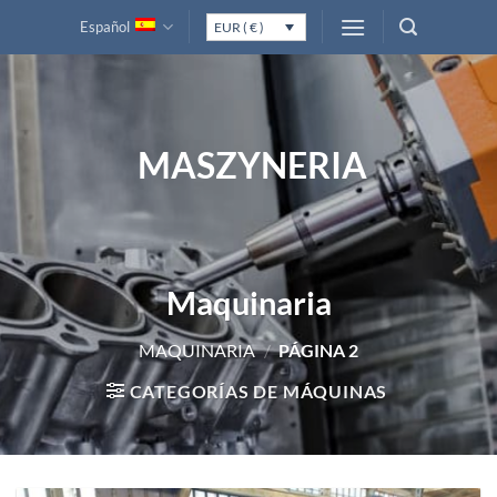
Saltar
Español
EUR ( € )
al
contenido
MASZYNERIA
Maquinaria
MAQUINARIA
/
PÁGINA 2
CATEGORÍAS DE MÁQUINAS