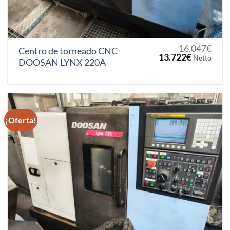
16.047
€
Centro de torneado CNC
El
El
13.722
€
Netto
DOOSAN LYNX 220A
precio
precio
original
actual
era:
es:
16.047€.
13.722€.
¡Oferta!