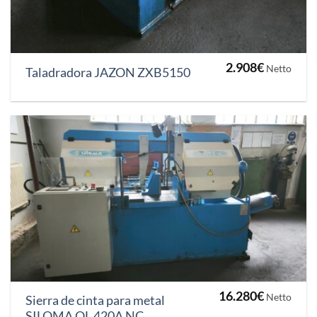
2.908
€
Netto
Taladradora JAZON ZXB5150
16.280
€
Netto
Sierra de cinta para metal
SILOMA OL 420A NC