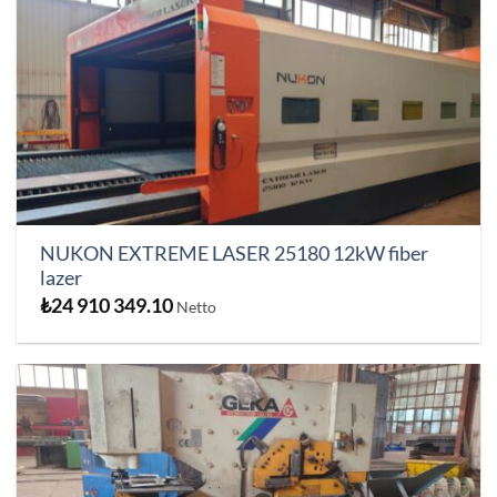
NUKON EXTREME LASER 25180 12kW fiber
lazer
₺
24 910 349.10
Netto