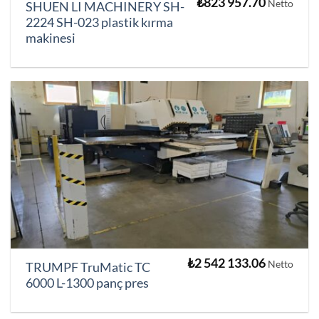
₺
823 957.70
Netto
SHUEN LI MACHINERY SH-
2224 SH-023 plastik kırma
makinesi
₺
2 542 133.06
Netto
TRUMPF TruMatic TC
6000 L-1300 panç pres