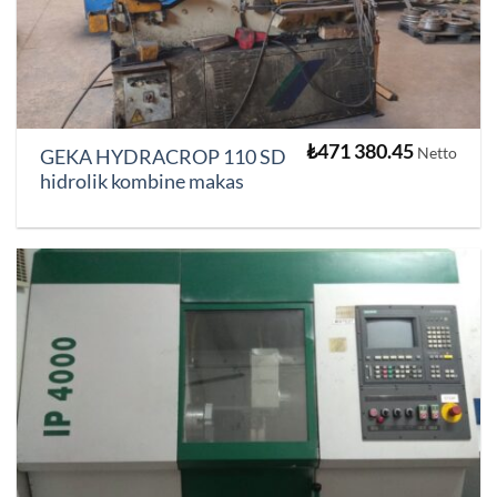
₺
471 380.45
Netto
GEKA HYDRACROP 110 SD
hidrolik kombine makas