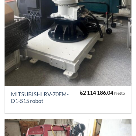
₺
2 114 186.04
Netto
MITSUBISHI RV-70FM-
D1-S15 robot