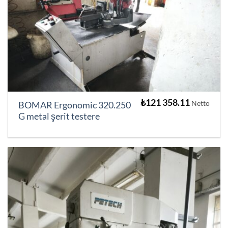
₺
121 358.11
Netto
BOMAR Ergonomic 320.250
G metal şerit testere