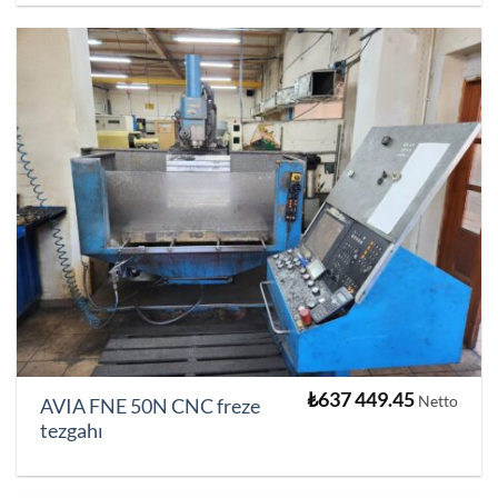
₺
637 449.45
Netto
AVIA FNE 50N CNC freze
tezgahı