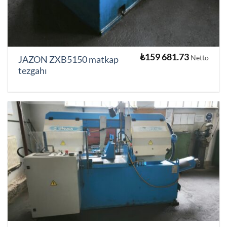
₺
159 681.73
Netto
JAZON ZXB5150 matkap
tezgahı