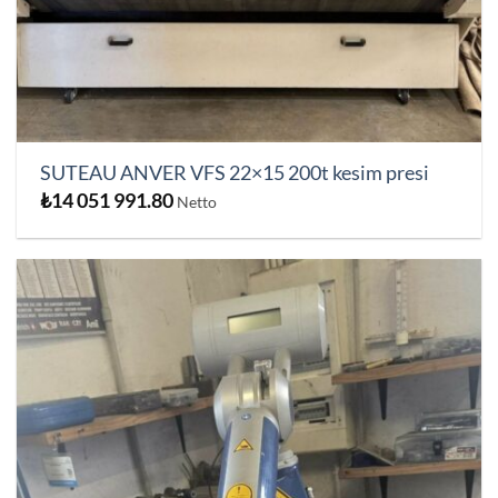
SUTEAU ANVER VFS 22×15 200t kesim presi
₺
14 051 991.80
Netto