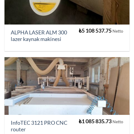
₺
5 108 537.75
Netto
ALPHA LASER ALM 300
lazer kaynak makinesi
₺
1 085 835.73
Netto
InfoTEC 3121 PRO CNC
router