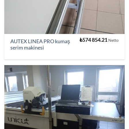
₺
574 854.21
Netto
AUTEX LINEA PRO kumaş
serim makinesi