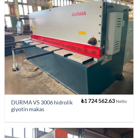
₺
1 724 562.63
Netto
DURMA VS 3006 hidrolik
giyotin makas