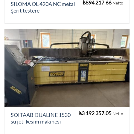
₺
894 217.66
Netto
SILOMA OL 420A NC metal
şerit testere
₺
3 192 357.05
Netto
SOITAAB DUALINE 1530
su jeti kesim makinesi