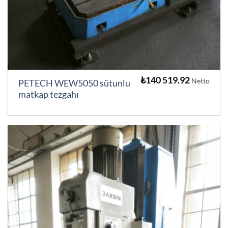
₺
140 519.92
Netto
PETECH WEW5050 sütunlu
matkap tezgahı