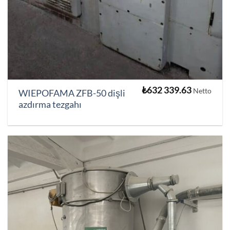
₺
632 339.63
Netto
WIEPOFAMA ZFB-50 dişli
azdırma tezgahı