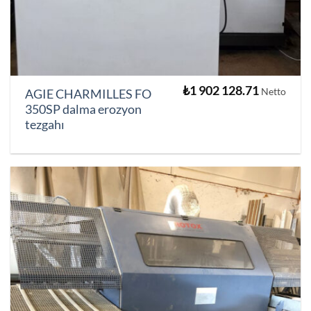
₺
1 902 128.71
Netto
AGIE CHARMILLES FO
350SP dalma erozyon
tezgahı