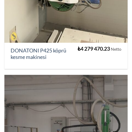
₺
4 279 470.23
Netto
DONATONI P425 köprü
kesme makinesi