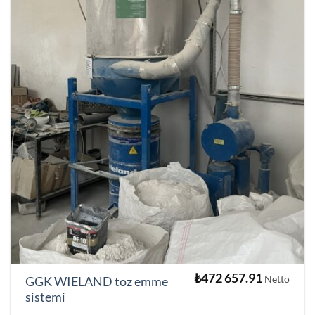
₺
472 657.91
Netto
GGK WIELAND toz emme
sistemi