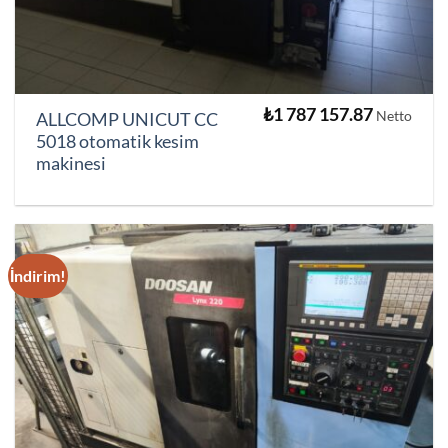
₺
1 787 157.87
Netto
ALLCOMP UNICUT CC
5018 otomatik kesim
makinesi
İndirim!