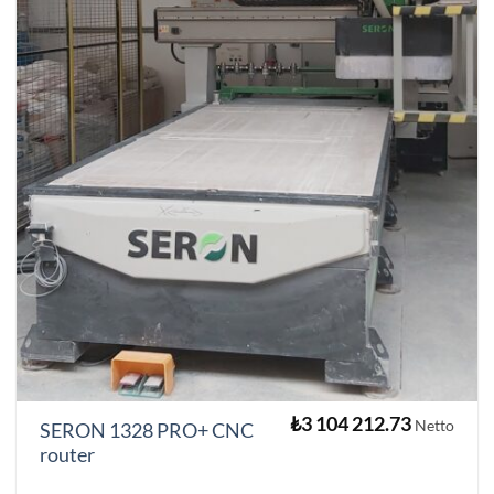
₺
3 104 212.73
Netto
SERON 1328 PRO+ CNC
router