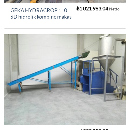
₺
1 021 963.04
Netto
GEKA HYDRACROP 110
SD hidrolik kombine makas