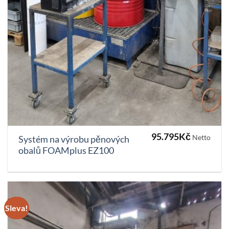
95.795
Kč
Netto
Systém na výrobu pěnových
obalů FOAMplus EZ100
Sleva!