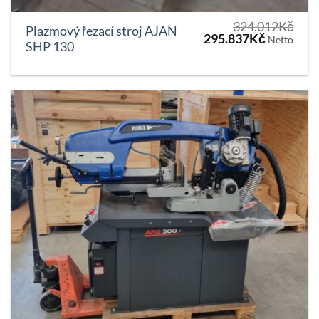
324.012
Kč
Plazmový řezací stroj AJAN
Původní
Aktuální
295.837
Kč
Netto
SHP 130
cena
cena
byla:
je:
324.012Kč.
295.837K