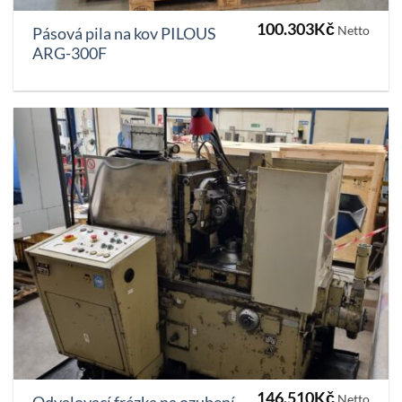
100.303
Kč
Netto
Pásová pila na kov PILOUS
ARG-300F
146.510
Kč
Netto