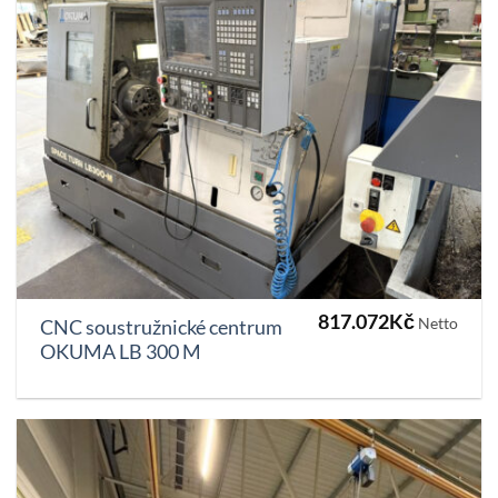
817.072
Kč
Netto
CNC soustružnické centrum
OKUMA LB 300 M