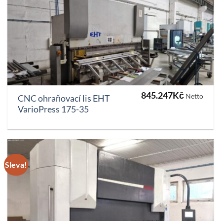
845.247
Kč
Netto
CNC ohraňovací lis EHT
VarioPress 175-35
Sleva!