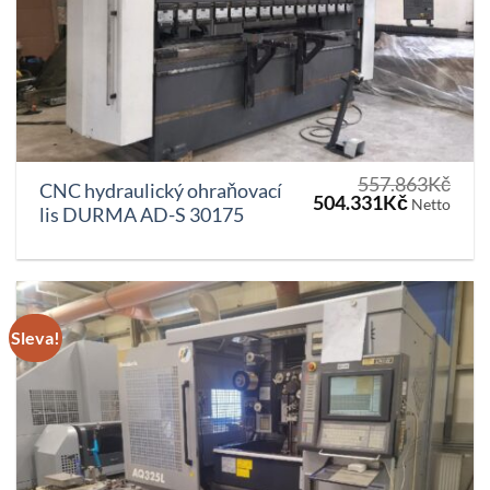
557.863
Kč
CNC hydraulický ohraňovací
Původní
Aktuální
504.331
Kč
Netto
lis DURMA AD-S 30175
cena
cena
byla:
je:
557.863Kč.
504.331K
Sleva!