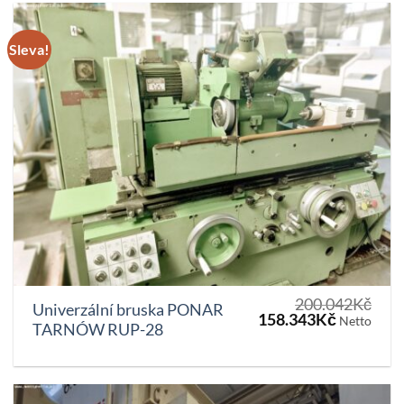
Sleva!
200.042
Kč
Univerzální bruska PONAR
Původní
Aktuální
158.343
Kč
Netto
TARNÓW RUP-28
cena
cena
byla:
je:
200.042Kč.
158.343K