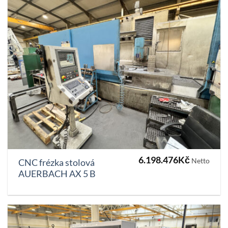
6.198.476
Kč
Netto
CNC frézka stolová
AUERBACH AX 5 B