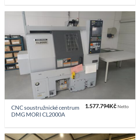
1.577.794
Kč
Netto
CNC soustružnické centrum
DMG MORI CL2000A