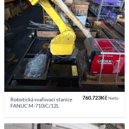
760.723
Kč
Netto
Robotická svařovací stanice
FANUC M-710iC/12L