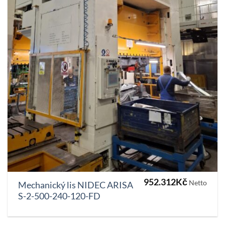
952.312
Kč
Netto
Mechanický lis NIDEC ARISA
S-2-500-240-120-FD