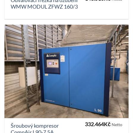
Odvalovací frézka na ozubení
WMW MODUL ZFWZ 160/3
332.464
Kč
Netto
Šroubový kompresor
CompAir L90-7.5A