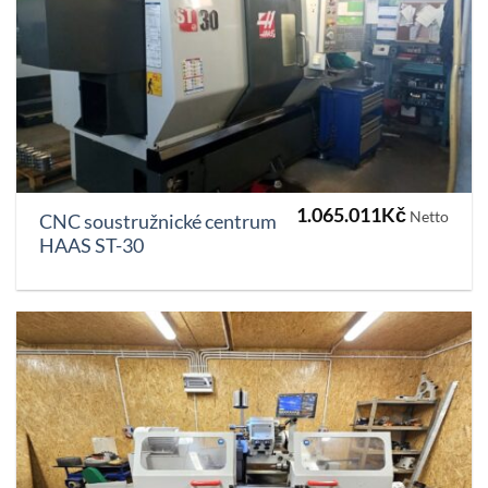
1.065.011
Kč
Netto
CNC soustružnické centrum
HAAS ST-30