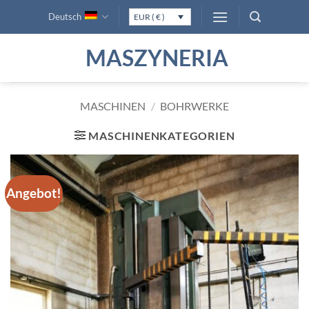
Zum
Deutsch
EUR ( € )
Inhalt
springen
MASZYNERIA
MASCHINEN
/
BOHRWERKE
MASCHINENKATEGORIEN
Angebot!