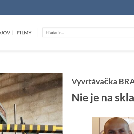
Hľadať:
OJOV
FILMY
Vyvrtávačka BR
Nie je na skl