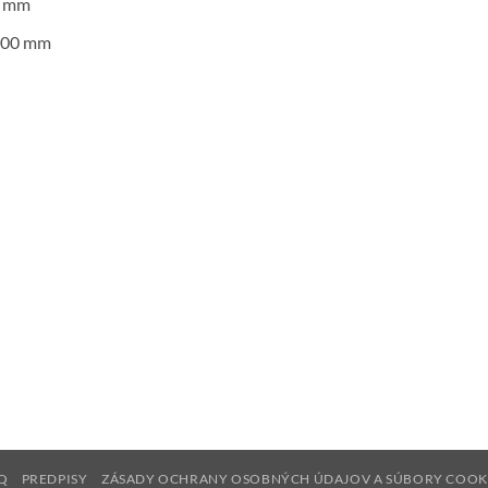
0 mm
1800 mm
Q
PREDPISY
ZÁSADY OCHRANY OSOBNÝCH ÚDAJOV A SÚBORY COOK