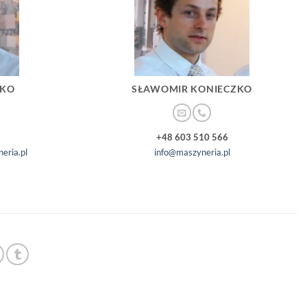
ZKO
SŁAWOMIR KONIECZKO
+48 603 510 566
eria.pl
info@maszyneria.pl