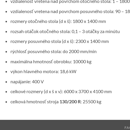
vzdialenosť vretena nad povrchom otočného stola: 1 – 180
vzdialenosť vretena nad povrchom posuvného stola: 90 – 
rozmery otočného stola (d x š): 1800 x 1400 mm
rozsah otáčok otočného stola: 0,1 – 3 otáčky za minútu
rozmery posuvného stola (d x š): 2300 x 1400 mm
rýchlosť posuvného stola: do 2000 mm/min
maximálna hmotnosť obrobku: 10000 kg
výkon hlavného motora: 18,6 kW
napájanie: 400 V
celkové rozmery (d x š x v): 6000 x 3700 x 4100 mm
celková hmotnosť stroja
130/200 R
: 25500 kg
FA