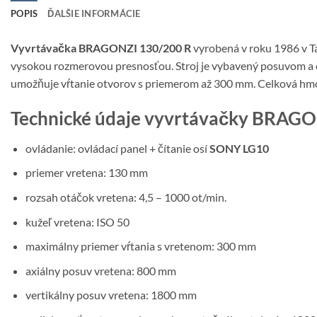
POPIS
ĎALŠIE INFORMÁCIE
Vyvrtávačka BRAGONZI 130/200 R
vyrobená v roku 1986 v T
vysokou rozmerovou presnosťou. Stroj je vybavený posuvom a 
umožňuje vŕtanie otvorov s priemerom až 300 mm. Celková hmot
Technické údaje vyvrtávačky BRAGO
ovládanie: ovládací panel + čítanie osí
SONY LG10
priemer vretena: 130 mm
rozsah otáčok vretena: 4,5 – 1000 ot/min.
kužeľ vretena: ISO 50
maximálny priemer vŕtania s vretenom: 300 mm
axiálny posuv vretena: 800 mm
vertikálny posuv vretena: 1800 mm