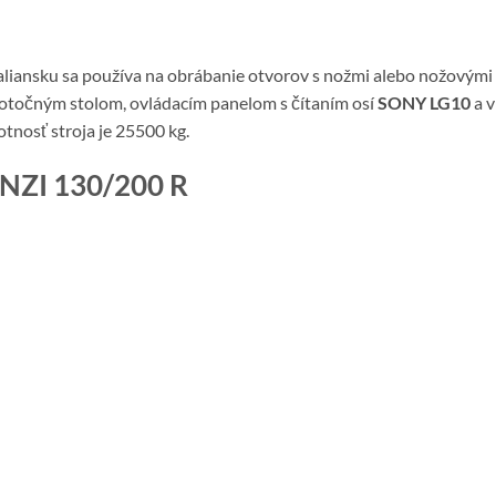
aliansku sa používa na obrábanie otvorov s nožmi alebo nožovým
otočným stolom, ovládacím panelom s čítaním osí
SONY LG10
a v
nosť stroja je 25500 kg.
NZI 130/200 R