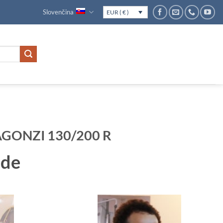
Slovenčina
EUR ( € )
AGONZI 130/200 R
ade