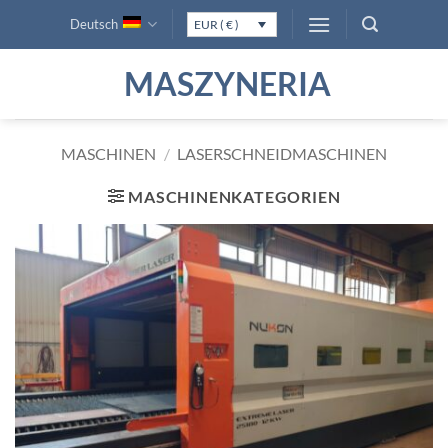
Zum
Deutsch
EUR ( € )
Inhalt
springen
MASZYNERIA
MASCHINEN
/
LASERSCHNEIDMASCHINEN
MASCHINENKATEGORIEN