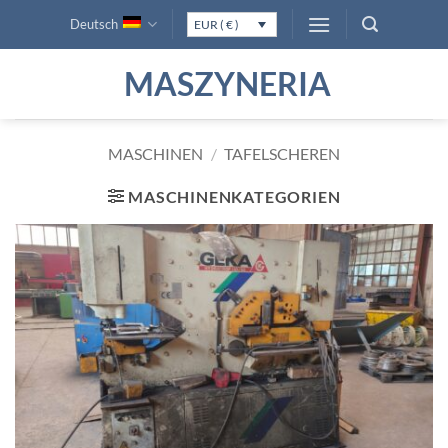
Zum
Deutsch
EUR ( € )
Inhalt
springen
MASZYNERIA
MASCHINEN
/
TAFELSCHEREN
MASCHINENKATEGORIEN