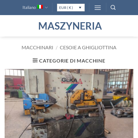
Salta
Italiano
EUR ( € )
ai
contenuti
MASZYNERIA
MACCHINARI
/
CESOIE A GHIGLIOTTINA
CATEGORIE DI MACCHINE