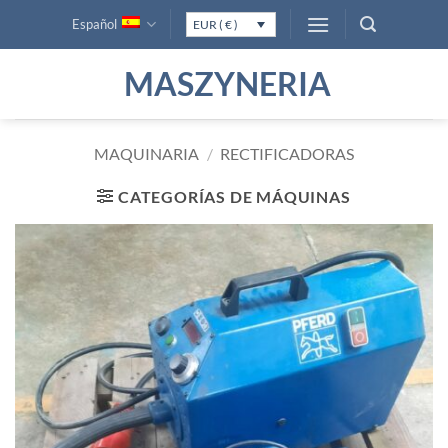
Saltar
Español
EUR ( € )
al
contenido
MASZYNERIA
MAQUINARIA
/
RECTIFICADORAS
CATEGORÍAS DE MÁQUINAS