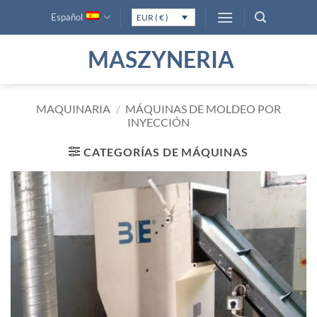
Saltar
Español
EUR ( € )
al
contenido
MASZYNERIA
MAQUINARIA
/
MÁQUINAS DE MOLDEO POR
INYECCIÓN
CATEGORÍAS DE MÁQUINAS