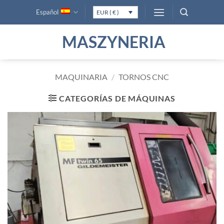
Saltar
Español
EUR ( € )
al
contenido
MASZYNERIA
MAQUINARIA
/
TORNOS CNC
CATEGORÍAS DE MÁQUINAS