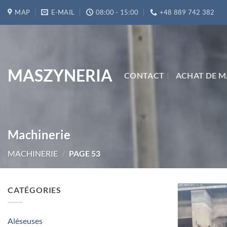
Passer
MAP
E-MAIL
08:00 - 15:00
+48 889 742 382
au
contenu
MASZYNERIA
CONTACT
ACHAT DE M
Machinerie
MACHINERIE
/
PAGE 53
CATÉGORIES
Aléseuses