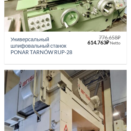
776.658
₽
Универсальный
Первоначальная
Текущая
614.763
₽
Netto
шлифовальный станок
цена
цена:
PONAR TARNÓW RUP-28
составляла
614.763₽
776.658₽.