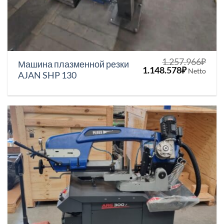
1.257.966
₽
Машина плазменной резки
Первоначальная
Текущая
1.148.578
₽
Netto
AJAN SHP 130
цена
цена:
составляла
1.148.578
1.257.966₽.