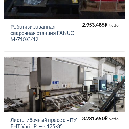
2.953.485
₽
Netto
Роботизированная
сварочная станция FANUC
M-710iC/12L
3.281.650
₽
Netto
Листогибочный пресс с ЧПУ
EHT VarioPress 175-35