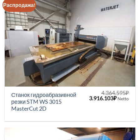
Распродажа!
4.364.595
₽
Станок гидроабразивной
Первоначальная
Текущая
3.916.103
₽
Netto
резки STM WS 3015
цена
цена:
MasterCut 2D
составляла
3.916.103
4.364.595₽.