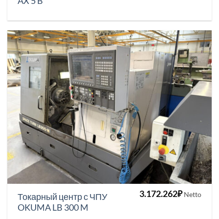
AX 5 B
3.172.262
₽
Netto
Токарный центр с ЧПУ
OKUMA LB 300 M