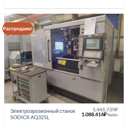
2.165.889₽.
Распродажа!
1.441.739
₽
Электроэрозионный станок
Первоначальная
Текущая
1.088.414
₽
Netto
SODICK AQ325L
цена
цена:
составляла
1.088.414