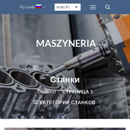
Skip
Русский
RUB ( ₽ )
to
content
MASZYNERIA
Станки
СТАНКИ
/
СТРАНИЦА 3
КАТЕГОРИИ СТАНКОВ