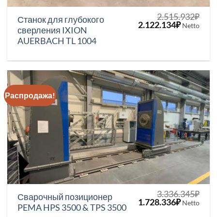
2.515.932
₽
Станок для глубокого
Первоначальная
Текущая
2.122.134
₽
Netto
сверления IXION
цена
цена:
AUERBACH TL 1004
составляла
2.122.134
2.515.932₽.
Распродажа!
3.336.345
₽
Сварочный позиционер
Первоначальная
Текущая
1.728.336
₽
Netto
PEMA HPS 3500 & TPS 3500
цена
цена: