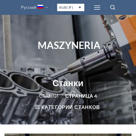
Skip
Русский
RUB ( ₽ )
to
content
MASZYNERIA
Станки
СТАНКИ
/
СТРАНИЦА 4
КАТЕГОРИИ СТАНКОВ