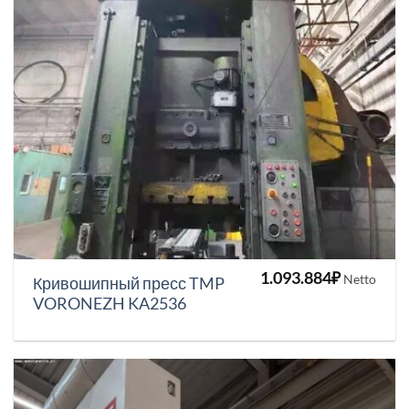
1.093.884
₽
Netto
Кривошипный пресс TMP
VORONEZH KA2536