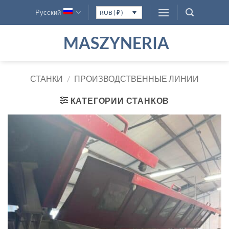
Skip
Русский
RUB ( ₽ )
to
content
MASZYNERIA
СТАНКИ
/
ПРОИЗВОДСТВЕННЫЕ ЛИНИИ
КАТЕГОРИИ СТАНКОВ