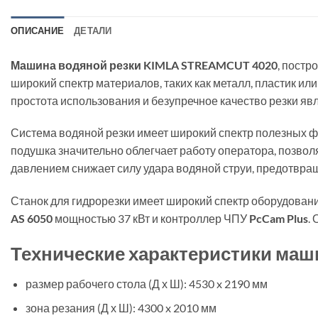
ОПИСАНИЕ
ДЕТАЛИ
Машина водяной резки KIMLA STREAMCUT 4020
, постр
широкий спектр материалов, таких как металл, пластик или
простота использования и безупречное качество резки я
Система водяной резки имеет широкий спектр полезных ф
подушка значительно облегчает работу оператора, позволя
давлением снижает силу удара водяной струи, предотвращ
Станок для гидрорезки имеет широкий спектр оборудовани
AS 6050
мощностью 37 кВт и контроллер ЧПУ
PcCam Plus
.
Технические характеристики ма
размер рабочего стола (Д х Ш): 4530 x 2190 мм
зона резания (Д х Ш): 4300 x 2010 мм