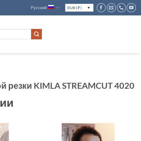
Русский
RUB ( ₽ )
й резки KIMLA STREAMCUT 4020
чии