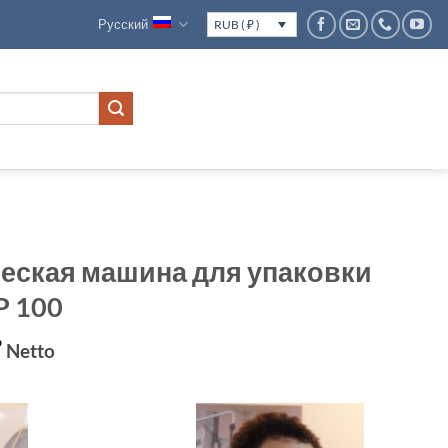
Русский
RUB ( ₽ )
еская машина для упаковки
P 100
ачальная
Текущая
₽
Netto
цена:
яла
216.851₽.
.