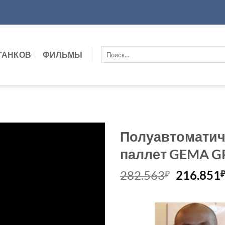
Искать:
ТАНКОВ
ФИЛЬМЫ
Полуавтоматич
паллет GEMA G
Первон
282.563
216.851
₽
цена
составл
282.563₽