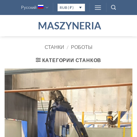
Skip
Русский
RUB ( ₽ )
to
content
MASZYNERIA
СТАНКИ
/
РОБОТЫ
КАТЕГОРИИ СТАНКОВ