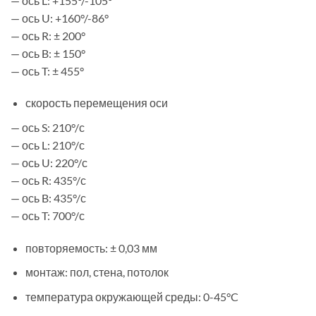
— ось L: +155°/-105°
— ось U: +160°/-86°
— ось R: ± 200°
— ось B: ± 150°
— ось T: ± 455°
скорость перемещения оси
— ось S: 210°/с
— ось L: 210°/с
— ось U: 220°/с
— ось R: 435°/с
— ось B: 435°/с
— ось T: 700°/с
повторяемость: ± 0,03 мм
монтаж: пол, стена, потолок
температура окружающей среды: 0-45°C