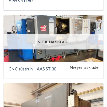
APHS 41160
NIE JE NA SKLADE
Nie je na sklade
CNC sústruh HAAS ST-30