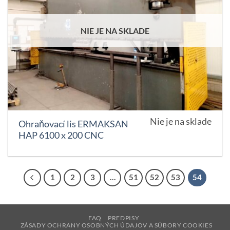
NIE JE NA SKLADE
Nie je na sklade
Ohraňovací lis ERMAKSAN
HAP 6100 x 200 CNC
1
2
3
…
51
52
53
54
FAQ
PREDPISY
ZÁSADY OCHRANY OSOBNÝCH ÚDAJOV A SÚBORY COOKIES