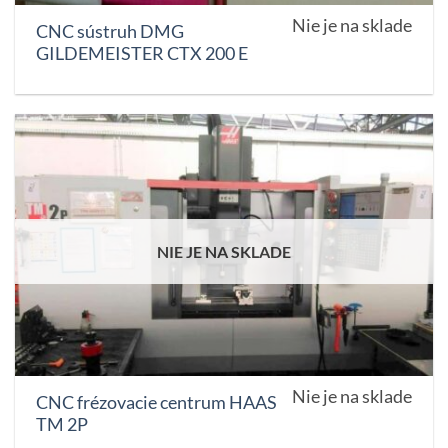
Nie je na sklade
CNC sústruh DMG
GILDEMEISTER CTX 200 E
NIE JE NA SKLADE
Nie je na sklade
CNC frézovacie centrum HAAS
TM 2P