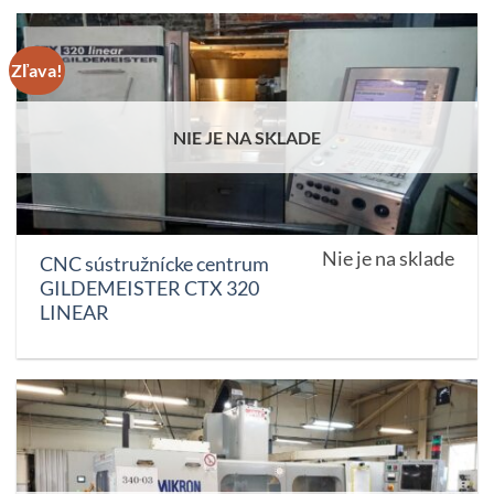
Zľava!
NIE JE NA SKLADE
Nie je na sklade
CNC sústružnícke centrum
GILDEMEISTER CTX 320
LINEAR