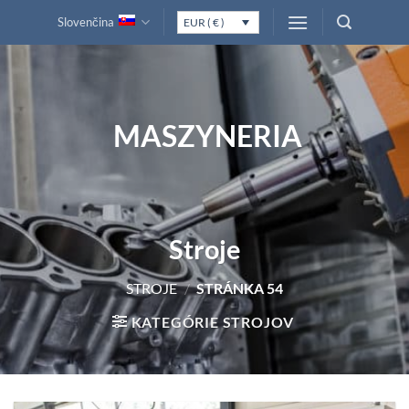
Skip
Slovenčina
EUR ( € )
to
content
MASZYNERIA
Stroje
STROJE
/
STRÁNKA 54
KATEGÓRIE STROJOV