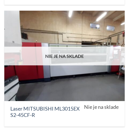
NIE JE NA SKLADE
Nie je na sklade
Laser MITSUBISHI ML3015EX
S2-45CF-R