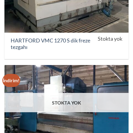
Stokta yok
HARTFORD VMC 1270 S dik freze
tezgahı
İndirim!
STOKTA YOK