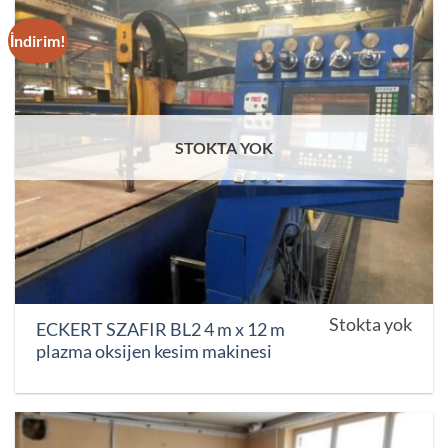
İndirim!
STOKTA YOK
Stokta yok
ECKERT SZAFIR BL2 4 m x 12 m
plazma oksijen kesim makinesi