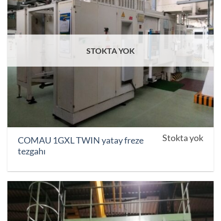
STOKTA YOK
Stokta yok
COMAU 1GXL TWIN yatay freze
tezgahı