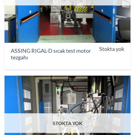
Stokta yok
ASSING RIGAL-D sıcak test motor
tezgahı
STOKTA YOK