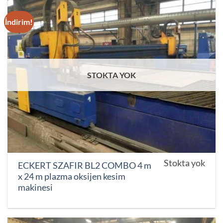
İndirim!
STOKTA YOK
Stokta yok
ECKERT SZAFIR BL2 COMBO 4 m
x 24 m plazma oksijen kesim
makinesi