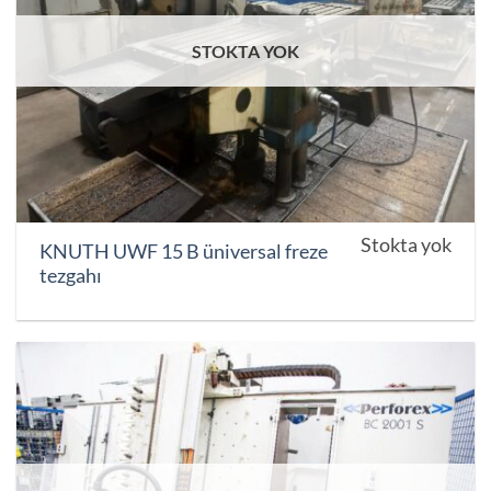
STOKTA YOK
Stokta yok
KNUTH UWF 15 B üniversal freze
tezgahı