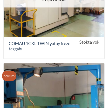
Stokta yok
COMAU 1GXL TWIN yatay freze
tezgahı
İndirim!