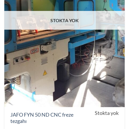
STOKTA YOK
Stokta yok
JAFO FYN 50 ND CNC freze
tezgahı