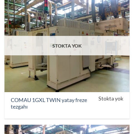
STOKTA YOK
Stokta yok
COMAU 1GXL TWIN yatay freze
tezgahı