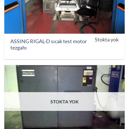
Stokta yok
ASSING RIGAL-D sıcak test motor
tezgahı
STOKTA YOK