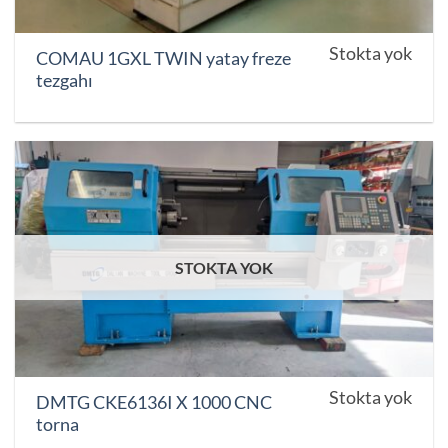
Stokta yok
COMAU 1GXL TWIN yatay freze
tezgahı
STOKTA YOK
Stokta yok
DMTG CKE6136I X 1000 CNC
torna