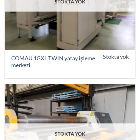
STOKTA YOK
Stokta yok
COMAU 1GXL TWIN yatay işleme
merkezi
STOKTA YOK