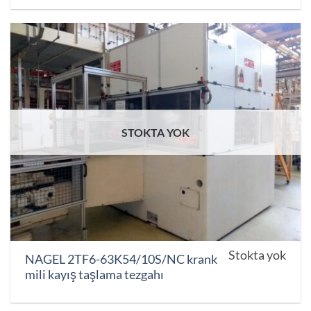
STOKTA YOK
Stokta yok
NAGEL 2TF6-63K54/10S/NC krank
mili kayış taşlama tezgahı