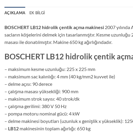
AÇIKLAMA
EK BILGI
BOSCHERT LB12 hidrolik çentik açma makinesi
2007 yılında A
sacların köşelerini delmek için tasarlanmıştır. Kesme uzunluğu
masası ile donatılmıştır. Makine 650 kg ağırlığındadır.
BOSCHERT LB12 hidrolik çentik açma 
– maksimum kesme uzunluğu: 225 x 225 mm
– maksimum sac kalınlığı: 4 mm (40 kg/mm2 kuvvet ile)
– delme açısı: 90 derece
– çalışma masası yüksekliği: 900 mm
– maksimum strok sayısı: 40 strok/dk
– çalışma gerilimi: 380 V 50 Hz
– pompa motoru nominal gücü: 4 kW
– delme makinesi boyutları (uzunluk x genişlik x yükseklik): 1
–
LB12
makinesinin toplam ağırlığı: 650 kg