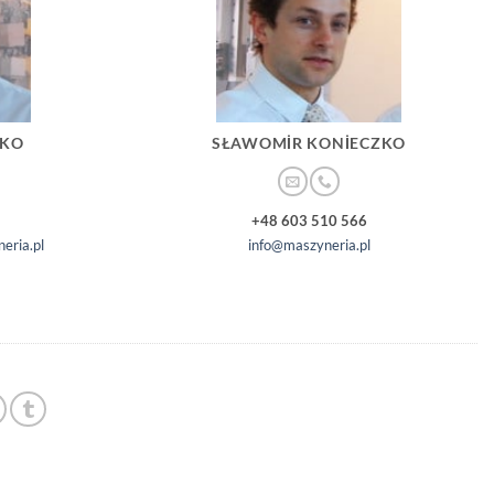
ZKO
SŁAWOMIR KONIECZKO
+48 603 510 566
eria.pl
info@maszyneria.pl