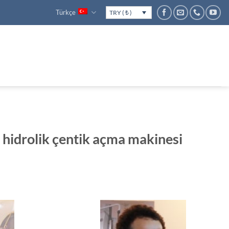
Türkçe
TRY ( ₺ )
idrolik çentik açma makinesi