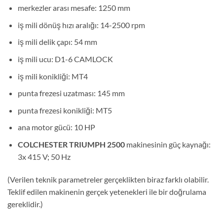
merkezler arası mesafe: 1250 mm
iş mili dönüş hızı aralığı: 14-2500 rpm
iş mili delik çapı: 54 mm
iş mili ucu: D1-6 CAMLOCK
iş mili konikliği: MT4
punta frezesi uzatması: 145 mm
punta frezesi konikliği: MT5
ana motor gücü: 10 HP
COLCHESTER TRIUMPH 2500
makinesinin güç kaynağı:
3x 415 V; 50 Hz
(Verilen teknik parametreler gerçeklikten biraz farklı olabilir.
Teklif edilen makinenin gerçek yetenekleri ile bir doğrulama
gereklidir.)