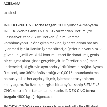
AÇIKLAMA
EK BILGI
INDEX G200 CNC torna tezgahı
2001 yılında Almanya’da
INDEX-Werke GmbH & Co. KG tarafindan üretilmiştir.
Hassasiyet, esneklik ve üretkenliğin mükemmel
kombinasyonu ile öne çıkan makine, iş parçalarının hassas
işlenmesi için kullanılır. İşleme süreci, diğerlerinin yanı sıra iki
güvenilir iş mili ve iki 14 konumlu taret ile donatılmış geniş
bir çalışma alanı içinde gerçekleştirilir. Taretlerin bağımsız
ilerlemeleri, iki görevin aynı anda yürütülmesini sağlar. Ayrıca
B ekseni, tam 360° dönüş aralığı ve 0,001° konumlandırma
hassasiyeti ile her açıda gelişmiş işleme operasyonlarını
kolaylaştırır. Bu özellik, sezgisel bir arayüze sahip SIEMENS
CNC kontrolü ile tamamlanmaktadır.
INDEX CNC torna
tezgahı
4800 kg ağırlığındadır.
INDEX G200 torna tezgahının teknik özellikleri