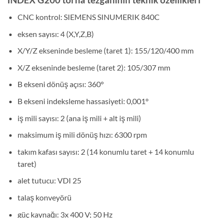
CNC kontrol: SIEMENS SINUMERIK 840C
eksen sayısı: 4 (X,Y,Z,B)
X/Y/Z ekseninde besleme (taret 1): 155/120/400 mm
X/Z ekseninde besleme (taret 2): 105/307 mm
B ekseni dönüş açısı: 360°
B ekseni indeksleme hassasiyeti: 0,001°
iş mili sayısı: 2 (ana iş mili + alt iş mili)
maksimum iş mili dönüş hızı: 6300 rpm
takım kafası sayısı: 2 (14 konumlu taret + 14 konumlu
taret)
alet tutucu: VDI 25
talaş konveyörü
güç kaynağı: 3x 400 V; 50 Hz