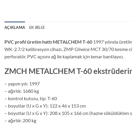
AÇIKLAMA
EK BILGI
PVC profil üretim hattı METALCHEM T-60
1997 yılında üretil
WK-2.7/2 kalibrasyon cihazı, ZMP Gliwice MCT 30/70 kesme cihazı
perforatör, PVC açısını ağ ile kaplamak için kenar bantlayıcı.
ZMCH METALCHEM T-60 ekstrüderin t
– yapım yılı: 1997
– ağırlık: 1680 kg
– kontrol kutusu, tip: T-60
– boyutlar (U x G x Y): 122 x 46 x 153 cm
– boyutlar (U x G x Y): 208 x 105 x 166 cm (hazne söküldükten 
– ağırlık: 200 kg