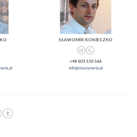
ZKO
SŁAWOMIR KONIECZKO
+48 603 510 566
eria.pl
info@maszyneria.pl