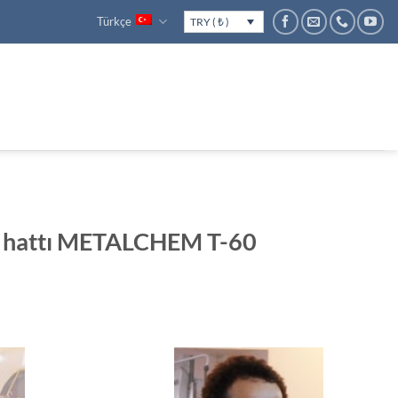
Türkçe
TRY ( ₺ )
im hattı METALCHEM T-60