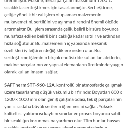
üretilmiştir. Makine, metal parçaları maksimum 1200°C
sıcaklıkta sertleştirmek için tasarlanmıştır. Sertleştirme,
çeliğe yönelik bir ısıl işlem olup amacı malzemenin
mukavemetini, sertliğini ve aşınma direncini önemli ölçüde
artırmaktır. Bu işlem sırasında çelik, belirli bir süre boyunca
muhafaza edilen belirli bir sıcaklığa kadar ısıtılır ve ardından
hızla soğutulur. Bu, malzemenin iç yapısında mekanik
özellikleri iyileştiren değişikliklere neden olur. Bu,
sertleştirme işleminin birçok endüstride kullanılan aletlerin,
makine parçalarının ve yapısal elemanların üretiminde yaygın
olarak kullanılmasını sağlar.
SAFTherm STT-960-12A
, kontrollü bir atmosferde çalışmak
üzere tasarlanmış düşük vakumlu bir fırındır. Boyutları 800 x
1200 x 1000 mm olan geniş çalışma odası, tek iş parçalarının
yanı sıra daha büyük serilerin işlenmesini sağlar. Yüksek
kaliteli ısı yalıtımı ısı kaybını sınırlar ve proses boyunca sabit
bir sıcaklığın korunmasına yardımcı olur. Tüm bunlar, hassas
sıcaklık kontrolü ve su verme işlemi parametrelerinin