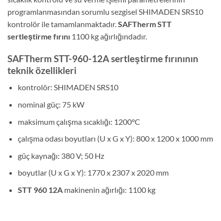
programlanmasından sorumlu sezgisel SHIMADEN SRS10
kontrolör ile tamamlanmaktadır.
SAFTherm STT
sertleştirme fırını
1100 kg ağırlığındadır.
SAFTherm STT-960-12A sertleştirme fırınının
teknik özellikleri
kontrolör: SHIMADEN SRS10
nominal güç: 75 kW
maksimum çalışma sıcaklığı: 1200°C
çalışma odası boyutları (U x G x Y): 800 x 1200 x 1000 mm
güç kaynağı: 380 V; 50 Hz
boyutlar (U x G x Y): 1770 x 2307 x 2020 mm
STT 960 12A
makinenin ağırlığı: 1100 kg