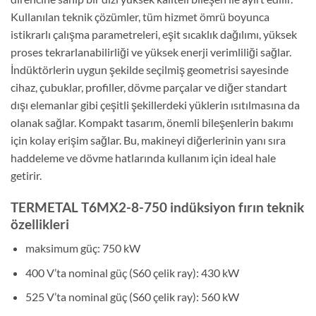
Kullanılan teknik çözümler, tüm hizmet ömrü boyunca
istikrarlı çalışma parametreleri, eşit sıcaklık dağılımı, yüksek
proses tekrarlanabilirliği ve yüksek enerji verimliliği sağlar.
İndüktörlerin uygun şekilde seçilmiş geometrisi sayesinde
cihaz, çubuklar, profiller, dövme parçalar ve diğer standart
dışı elemanlar gibi çeşitli şekillerdeki yüklerin ısıtılmasına da
olanak sağlar. Kompakt tasarım, önemli bileşenlerin bakımı
için kolay erişim sağlar. Bu, makineyi diğerlerinin yanı sıra
haddeleme ve dövme hatlarında kullanım için ideal hale
getirir.
TERMETAL T6MX2-8-750 indüksiyon fırın teknik
özellikleri
maksimum güç: 750 kW
400 V’ta nominal güç (S60 çelik ray): 430 kW
525 V’ta nominal güç (S60 çelik ray): 560 kW