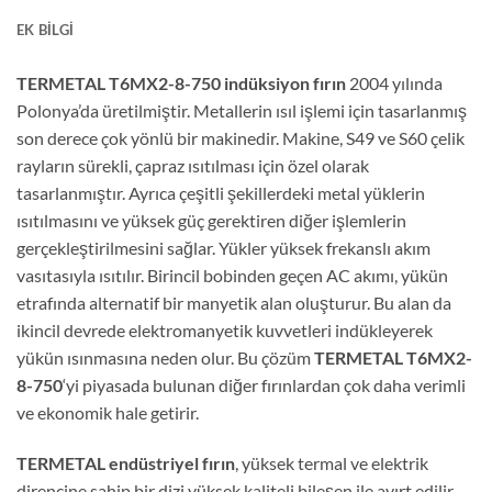
EK BILGI
TERMETAL T6MX2-8-750 indüksiyon fırın
2004 yılında
Polonya’da üretilmiştir. Metallerin ısıl işlemi için tasarlanmış
son derece çok yönlü bir makinedir. Makine, S49 ve S60 çelik
rayların sürekli, çapraz ısıtılması için özel olarak
tasarlanmıştır. Ayrıca çeşitli şekillerdeki metal yüklerin
ısıtılmasını ve yüksek güç gerektiren diğer işlemlerin
gerçekleştirilmesini sağlar. Yükler yüksek frekanslı akım
vasıtasıyla ısıtılır. Birincil bobinden geçen AC akımı, yükün
etrafında alternatif bir manyetik alan oluşturur. Bu alan da
ikincil devrede elektromanyetik kuvvetleri indükleyerek
yükün ısınmasına neden olur. Bu çözüm
TERMETAL T6MX2-
8-750
‘yi piyasada bulunan diğer fırınlardan çok daha verimli
ve ekonomik hale getirir.
TERMETAL endüstriyel fırın
, yüksek termal ve elektrik
direncine sahip bir dizi yüksek kaliteli bileşen ile ayırt edilir.