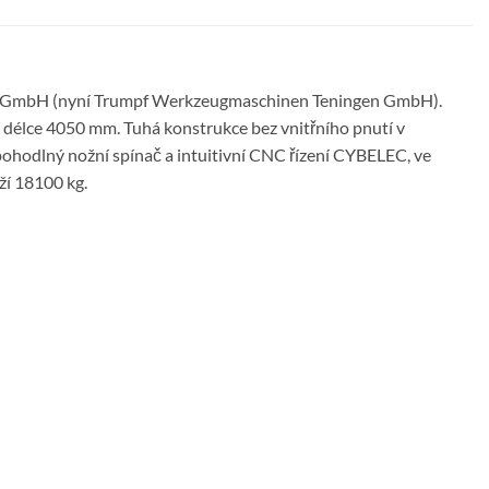
n GmbH (nyní Trumpf Werkzeugmaschinen Teningen GmbH).
í délce 4050 mm. Tuhá konstrukce bez vnitřního pnutí v
i pohodlný nožní spínač a intuitivní CNC řízení CYBELEC, ve
ží 18100 kg.