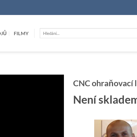
Hledat:
OJŮ
FILMY
CNC ohraňovací 
Není sklade