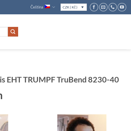
Čeština
CZK ( Kč )
lis EHT TRUMPF TruBend 8230-40
m