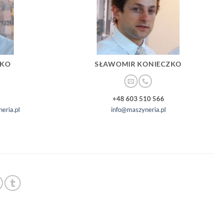
ZKO
SŁAWOMIR KONIECZKO
+48 603 510 566
eria.pl
info@maszyneria.pl