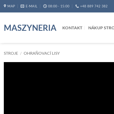
Přeskočit
MAP
E-MAIL
08:00 - 15:00
+48 889 742 382
na
obsah
MASZYNERIA
KONTAKT
NÁKUP STR
STROJE
/
OHRAŇOVACÍ LISY