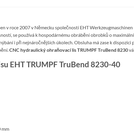
ben v roce 2007 v Německu společností EHT Werkzeugmaschine
přesností, se používá k hospodárnému obrábění obrobků o maximáln
 ohýbání i při nejnáročnějších úkolech. Obsluha má zase k dispozic
bění.
CNC hydraulický ohraňovací lis TRUMPF TruBend 8230
vá
 lisu EHT TRUMPF TruBend 8230-40
20 mm