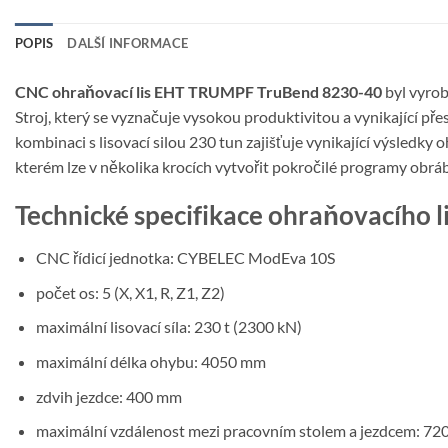
POPIS
DALŠÍ INFORMACE
CNC ohraňovací lis EHT TRUMPF TruBend 8230-40
byl vyro
Stroj, který se vyznačuje vysokou produktivitou a vynikající 
kombinaci s lisovací silou 230 tun zajišťuje vynikající výsledky
kterém lze v několika krocích vytvořit pokročilé programy obrá
Technické specifikace ohraňovacího
CNC řídicí jednotka: CYBELEC ModEva 10S
počet os: 5 (X, X1, R, Z1, Z2)
maximální lisovací síla: 230 t (2300 kN)
maximální délka ohybu: 4050 mm
zdvih jezdce: 400 mm
maximální vzdálenost mezi pracovním stolem a jezdcem: 7