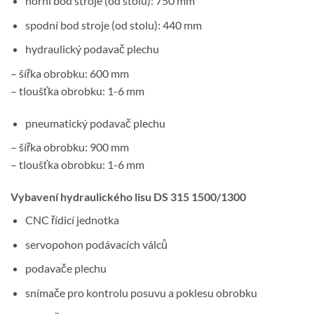
horní bod stroje (od stolu): 750 mm
spodní bod stroje (od stolu): 440 mm
hydraulický podavač plechu
– šířka obrobku: 600 mm
– tloušťka obrobku: 1-6 mm
pneumatický podavač plechu
– šířka obrobku: 900 mm
– tloušťka obrobku: 1-6 mm
Vybavení hydraulického lisu DS 315 1500/1300
CNC řídicí jednotka
servopohon podávacích válců
podavače plechu
snímače pro kontrolu posuvu a poklesu obrobku