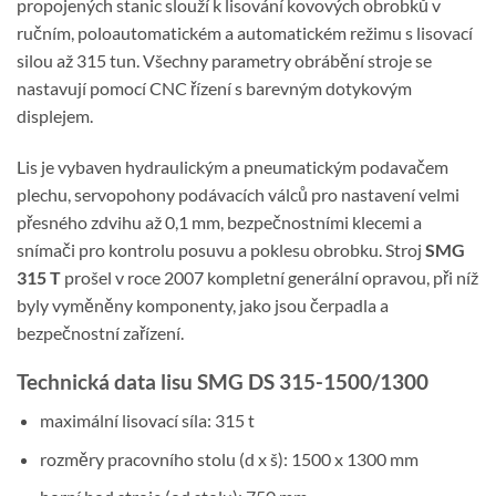
propojených stanic slouží k lisování kovových obrobků v
ručním, poloautomatickém a automatickém režimu s lisovací
silou až 315 tun. Všechny parametry obrábění stroje se
nastavují pomocí CNC řízení s barevným dotykovým
displejem.
Lis je vybaven hydraulickým a pneumatickým podavačem
plechu, servopohony podávacích válců pro nastavení velmi
přesného zdvihu až 0,1 mm, bezpečnostními klecemi a
snímači pro kontrolu posuvu a poklesu obrobku. Stroj
SMG
315 T
prošel v roce 2007 kompletní generální opravou, při níž
byly vyměněny komponenty, jako jsou čerpadla a
bezpečnostní zařízení.
Technická data lisu SMG DS 315-1500/1300
maximální lisovací síla: 315 t
rozměry pracovního stolu (d x š): 1500 x 1300 mm