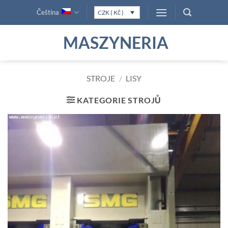
Přeskočit
Čeština
CZK ( Kč )
na
obsah
MASZYNERIA
STROJE
/
LISY
KATEGORIE STROJŮ