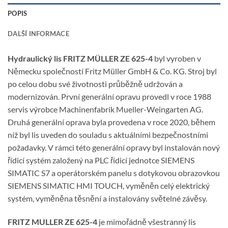
POPIS
DALŠÍ INFORMACE
Hydraulický lis FRITZ MÜLLER ZE 625-4
byl vyroben v
Německu společností Fritz Müller GmbH & Co. KG. Stroj byl
po celou dobu své životnosti průběžně udržován a
modernizován. První generální opravu provedl v roce 1988
servis výrobce Machinenfabrik Mueller-Weingarten AG.
Druhá generální oprava byla provedena v roce 2020, během
níž byl lis uveden do souladu s aktuálními bezpečnostními
požadavky. V rámci této generální opravy byl instalován nový
řídicí systém založený na PLC řídicí jednotce SIEMENS
SIMATIC S7 a operátorském panelu s dotykovou obrazovkou
SIEMENS SIMATIC HMI TOUCH, vyměněn celý elektrický
systém, vyměněna těsnění a instalovány světelné závěsy.
FRITZ MULLER ZE 625-4
je mimořádně všestranný lis