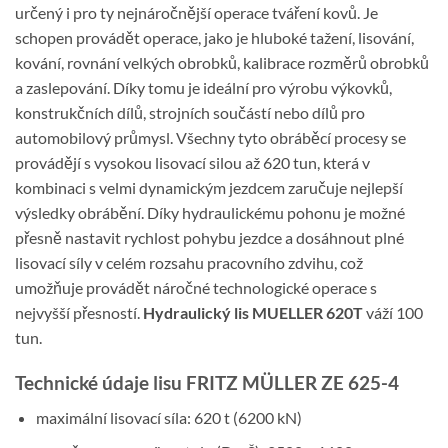
určený i pro ty nejnáročnější operace tváření kovů. Je
schopen provádět operace, jako je hluboké tažení, lisování,
kování, rovnání velkých obrobků, kalibrace rozměrů obrobků
a zaslepování. Díky tomu je ideální pro výrobu výkovků,
konstrukčních dílů, strojních součástí nebo dílů pro
automobilový průmysl. Všechny tyto obráběcí procesy se
provádějí s vysokou lisovací silou až 620 tun, která v
kombinaci s velmi dynamickým jezdcem zaručuje nejlepší
výsledky obrábění. Díky hydraulickému pohonu je možné
přesně nastavit rychlost pohybu jezdce a dosáhnout plné
lisovací síly v celém rozsahu pracovního zdvihu, což
umožňuje provádět náročné technologické operace s
nejvyšší přesností.
Hydraulický lis MUELLER 620T
váží 100
tun.
Technické údaje lisu FRITZ MÜLLER ZE 625-4
maximální lisovací síla: 620 t (6200 kN)