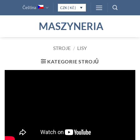
Přeskočit
Čeština
CZK ( Kč )
na
obsah
MASZYNERIA
STROJE
/
LISY
KATEGORIE STROJŮ