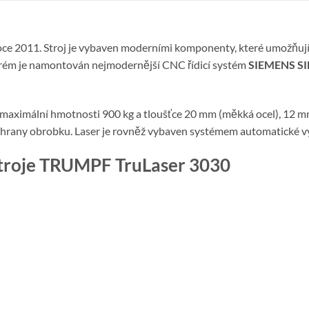
oce 2011. Stroj je vybaven moderními komponenty, které umožňují p
kterém je namontován nejmodernější CNC řídicí systém
SIEMENS S
 maximální hmotnosti 900 kg a tloušťce 20 mm (měkká ocel), 12 mm
é hrany obrobku. Laser je rovněž vybaven systémem automatické v
stroje TRUMPF TruLaser 3030