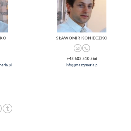
ZKO
SŁAWOMIR KONIECZKO
+48 603 510 566
eria.pl
info@maszyneria.pl