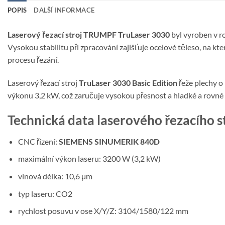
POPIS
DALŠÍ INFORMACE
Laserový řezací stroj TRUMPF TruLaser 3030
byl vyroben v r
Vysokou stabilitu při zpracování zajišťuje ocelové těleso, na 
procesu řezání.
Laserový řezací stroj
TruLaser 3030 Basic Edition
řeže plechy o
výkonu 3,2 kW, což zaručuje vysokou přesnost a hladké a rovn
Technická data laserového řezacího 
CNC řízení:
SIEMENS SINUMERIK 840D
maximální výkon laseru: 3200 W (3,2 kW)
vlnová délka: 10,6 μm
typ laseru: CO2
rychlost posuvu v ose X/Y/Z: 3104/1580/122 mm