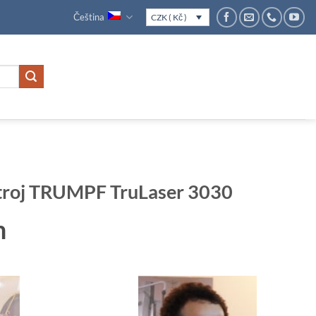
Čeština
CZK ( Kč )
stroj TRUMPF TruLaser 3030
m