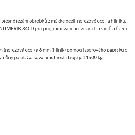
řesné řezání obrobků z měkké oceli, nerezové oceli a hliníku.
INUMERIK 840D
pro programování provozních režimů a řízení
 (nerezová ocel) a 8 mm (hliník) pomocí laserového paprsku o
ýměny palet. Celková hmotnost stroje je 11500 kg.