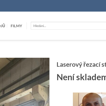
Hledat:
OJŮ
FILMY
Laserový řezací 
Není sklade