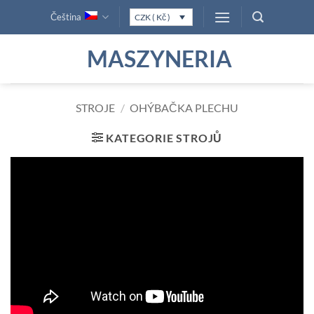
Přeskočit
Čeština
CZK ( Kč )
na
obsah
MASZYNERIA
STROJE
/
OHÝBAČKA PLECHU
KATEGORIE STROJŮ