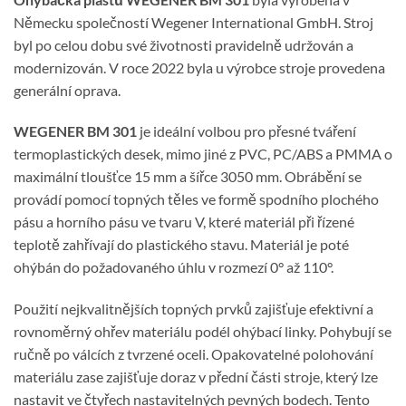
Německu společností Wegener International GmbH. Stroj
byl po celou dobu své životnosti pravidelně udržován a
modernizován. V roce 2022 byla u výrobce stroje provedena
generální oprava.
WEGENER BM 301
je ideální volbou pro přesné tváření
termoplastických desek, mimo jiné z PVC, PC/ABS a PMMA o
maximální tloušťce 15 mm a šířce 3050 mm. Obrábění se
provádí pomocí topných těles ve formě spodního plochého
pásu a horního pásu ve tvaru V, které materiál při řízené
teplotě zahřívají do plastického stavu. Materiál je poté
ohýbán do požadovaného úhlu v rozmezí 0° až 110°.
Použití nejkvalitnějších topných prvků zajišťuje efektivní a
rovnoměrný ohřev materiálu podél ohýbací linky. Pohybují se
ručně po válcích z tvrzené oceli. Opakovatelné polohování
materiálu zase zajišťuje doraz v přední části stroje, který lze
nastavit ve čtyřech nastavitelných pevných bodech. Tento