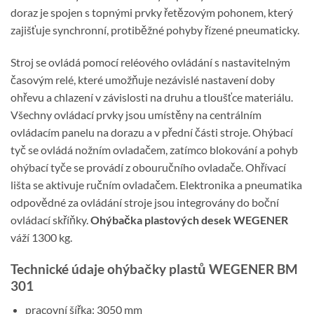
doraz je spojen s topnými prvky řetězovým pohonem, který
zajišťuje synchronní, protiběžné pohyby řízené pneumaticky.
Stroj se ovládá pomocí reléového ovládání s nastavitelným
časovým relé, které umožňuje nezávislé nastavení doby
ohřevu a chlazení v závislosti na druhu a tloušťce materiálu.
Všechny ovládací prvky jsou umístěny na centrálním
ovládacím panelu na dorazu a v přední části stroje. Ohýbací
tyč se ovládá nožním ovladačem, zatímco blokování a pohyb
ohýbací tyče se provádí z obouručního ovladače. Ohřívací
lišta se aktivuje ručním ovladačem. Elektronika a pneumatika
odpovědné za ovládání stroje jsou integrovány do boční
ovládací skříňky.
Ohýbačka plastových desek WEGENER
váží 1300 kg.
Technické údaje ohýbačky plastů WEGENER BM
301
pracovní šířka: 3050 mm