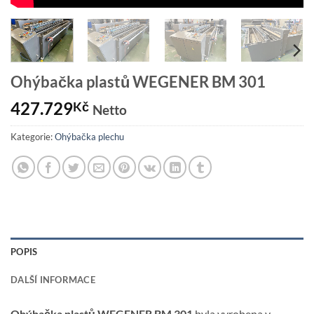
Ohýbačka plastů WEGENER BM 301
427.729
Kč
Netto
Kategorie:
Ohýbačka plechu
POPIS
DALŠÍ INFORMACE
Ohýbačka plastů WEGENER BM 301
byla vyrobena v