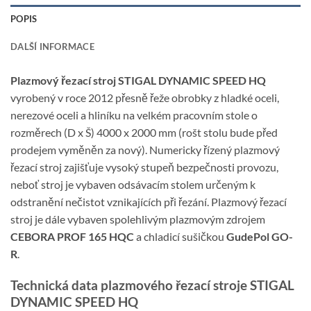
POPIS
DALŠÍ INFORMACE
Plazmový řezací stroj STIGAL DYNAMIC SPEED HQ
vyrobený v roce 2012 přesně řeže obrobky z hladké oceli,
nerezové oceli a hliníku na velkém pracovním stole o
rozměrech (D x Š) 4000 x 2000 mm (rošt stolu bude před
prodejem vyměněn za nový). Numericky řízený plazmový
řezací stroj zajišťuje vysoký stupeň bezpečnosti provozu,
neboť stroj je vybaven odsávacím stolem určeným k
odstranění nečistot vznikajících při řezání. Plazmový řezací
stroj je dále vybaven spolehlivým plazmovým zdrojem
CEBORA PROF 165 HQC
a chladicí sušičkou
GudePol GO-
R
.
Technická data plazmového řezací stroje STIGAL
DYNAMIC SPEED HQ