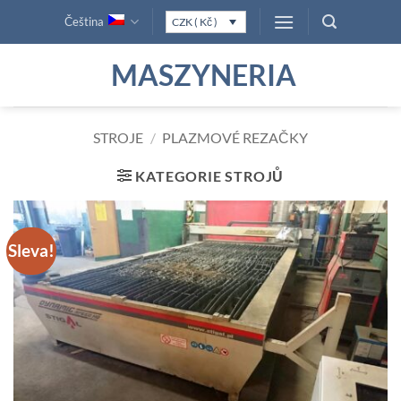
Přeskočit
Čeština
CZK ( Kč )
na
obsah
MASZYNERIA
STROJE
/
PLAZMOVÉ REZAČKY
KATEGORIE STROJŮ
Sleva!