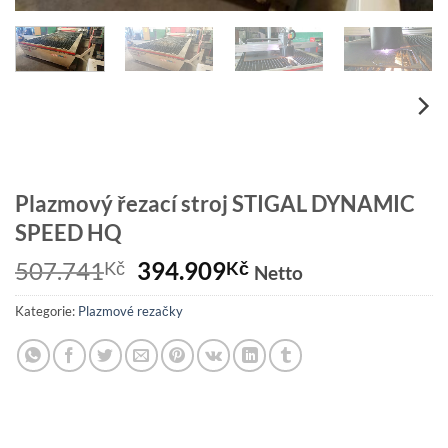
Plazmový řezací stroj STIGAL DYNAMIC
SPEED HQ
Původní
Aktuální
507.741
394.909
Kč
Kč
Netto
cena
cena
Kategorie:
Plazmové rezačky
byla:
je:
507.741Kč.
394.909Kč.