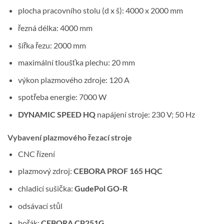
plocha pracovního stolu (d x š): 4000 x 2000 mm
řezná délka: 4000 mm
šířka řezu: 2000 mm
maximální tloušťka plechu: 20 mm
výkon plazmového zdroje: 120 A
spotřeba energie: 7000 W
DYNAMIC SPEED HQ
napájení stroje: 230 V; 50 Hz
Vybavení plazmového řezací stroje
CNC řízení
plazmový zdroj:
CEBORA PROF 165 HQC
chladicí sušička:
GudePol GO-R
odsávací stůl
hořák:
CEBORA CP251G