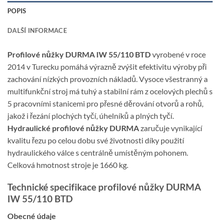
POPIS
DALŠÍ INFORMACE
Profilové nůžky DURMA IW 55/110 BTD
vyrobené v roce
2014 v Turecku pomáhá výrazně zvýšit efektivitu výroby při
zachování nízkých provozních nákladů. Vysoce všestranný a
multifunkční stroj má tuhý a stabilní rám z ocelových plechů s
5 pracovními stanicemi pro přesné děrování otvorů a rohů,
jakož i řezání plochých tyčí, úhelníků a plných tyčí.
Hydraulické profilové nůžky DURMA
zaručuje vynikající
kvalitu řezu po celou dobu své životnosti díky použití
hydraulického válce s centrálně umístěným pohonem.
Celková hmotnost stroje je 1660 kg.
Technické specifikace profilové nůžky DURMA
IW 55/110 BTD
Obecné údaje