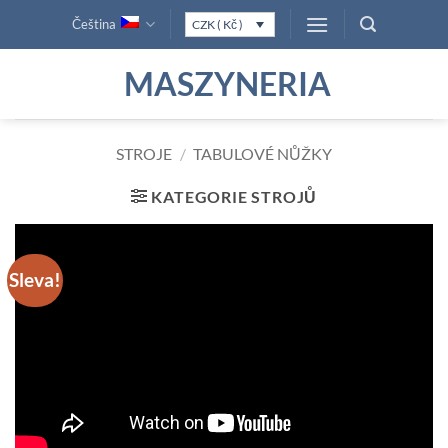
Přeskočit
Čeština
CZK ( Kč )
na
obsah
MASZYNERIA
STROJE
/
TABULOVÉ NŮŽKY
KATEGORIE STROJŮ
Sleva!