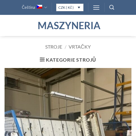
Přeskočit
Čeština
CZK ( Kč )
na
obsah
MASZYNERIA
STROJE
/
VRTAČKY
KATEGORIE STROJŮ