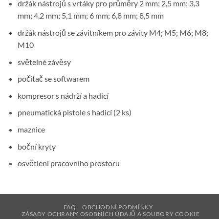
držák nástrojů s vrtáky pro průměry 2 mm; 2,5 mm; 3,3
mm; 4,2 mm; 5,1 mm; 6 mm; 6,8 mm; 8,5 mm
držák nástrojů se závitníkem pro závity M4; M5; M6; M8;
M10
světelné závěsy
počítač se softwarem
kompresor s nádrží a hadicí
pneumatická pistole s hadicí (2 ks)
maznice
boční kryty
osvětlení pracovního prostoru
FAQ
OBCHODNÍ PODMÍNKY
ZÁSADY OCHRANY OSOBNÍCH ÚDAJŮ A SOUBORY COOKIE