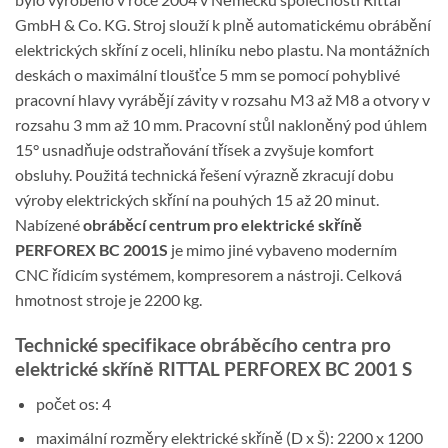
GmbH & Co. KG. Stroj slouží k plně automatickému obrábění
elektrických skříní z oceli, hliníku nebo plastu. Na montážních
deskách o maximální tloušťce 5 mm se pomocí pohyblivé
pracovní hlavy vyrábějí závity v rozsahu M3 až M8 a otvory v
rozsahu 3 mm až 10 mm. Pracovní stůl nakloněný pod úhlem
15° usnadňuje odstraňování třísek a zvyšuje komfort
obsluhy. Použitá technická řešení výrazně zkracují dobu
výroby elektrických skříní na pouhých 15 až 20 minut.
Nabízené
obráběcí centrum pro elektrické skříně
PERFOREX BC 2001S
je mimo jiné vybaveno moderním
CNC řídicím systémem, kompresorem a nástroji. Celková
hmotnost stroje je 2200 kg.
Technické specifikace obráběcího centra pro
elektrické skříně RITTAL PERFOREX BC 2001 S
počet os: 4
maximální rozměry elektrické skříně (D x Š): 2200 x 1200