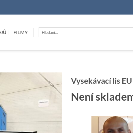
Hledat:
OJŮ
FILMY
Vysekávací lis
Není sklade