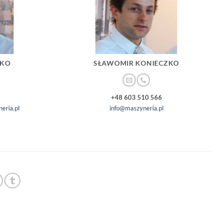
ZKO
SŁAWOMIR KONIECZKO
+48 603 510 566
eria.pl
info@maszyneria.pl