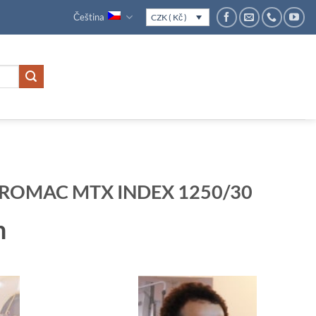
Čeština
CZK ( Kč )
 EUROMAC MTX INDEX 1250/30
m