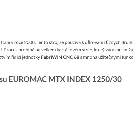
Itálii v roce 2008. Tento stroj se používá k děrování různých druh
ění. Proces probíhá na velkém kartáčovém stole, který výrazně sni
ctvím řídicí jednotky
FabriWIN CNC 68
s mnoha užitečnými funkce
o lisu EUROMAC MTX INDEX 1250/30