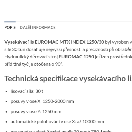
POPIS
DALŠÍ INFORMACE
Vysekávací lis EUROMAC MTX INDEX 1250/30
byl vyroben v 
síle 30 tun dosahuje nejvyšší přesnosti a preciznosti při obráb
Hydraulický děrovací stroj
EUROMAC 1250
je řízen prostředni
přídržná tyč je otočena o 90°.
Technická specifikace vysekávacíh
lisovací síla: 30 t
posuvy v ose X: 1250-2000 mm
posuvy v ose Y: 1250 mm
automatické polohování v ose X: až 10000 mm
pracovní rychlost (řezání, zdvih 20 mm): 780 1/min