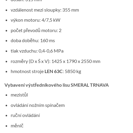
vzdálenost mezi sloupky: 355 mm
výkon motoru: 4/7,5 kW
počet převodů motoru: 2
doba doběhu: 160 ms
tlak vzduchu: 0,4-0,6 MPa
rozměry (D x Š x V): 1425 x 1790 x 2550 mm
hmotnost stroje
LEN 63C
: 5850 kg
Vybavení výstředníkového lisu SMERAL TRNAVA
mezistůl
ovládání nožním spínačem
ruční ovládání
měnič