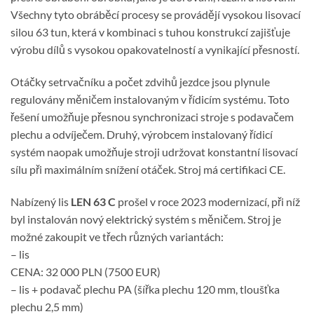
Všechny tyto obráběcí procesy se provádějí vysokou lisovací
silou 63 tun, která v kombinaci s tuhou konstrukcí zajišťuje
výrobu dílů s vysokou opakovatelností a vynikající přesností.
Otáčky setrvačníku a počet zdvihů jezdce jsou plynule
regulovány měničem instalovaným v řídicím systému. Toto
řešení umožňuje přesnou synchronizaci stroje s podavačem
plechu a odvíječem. Druhý, výrobcem instalovaný řídicí
systém naopak umožňuje stroji udržovat konstantní lisovací
sílu při maximálním snížení otáček. Stroj má certifikaci CE.
Nabízený lis
LEN 63 C
prošel v roce 2023 modernizací, při níž
byl instalován nový elektrický systém s měničem. Stroj je
možné zakoupit ve třech různých variantách:
– lis
CENA: 32 000 PLN (7500 EUR)
– lis + podavač plechu PA (šířka plechu 120 mm, tloušťka
plechu 2,5 mm)