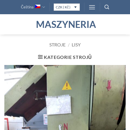
Přeskočit
Čeština
CZK ( Kč )
na
obsah
MASZYNERIA
STROJE
/
LISY
KATEGORIE STROJŮ