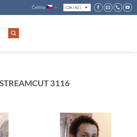
Čeština
CZK ( Kč )
A STREAMCUT 3116