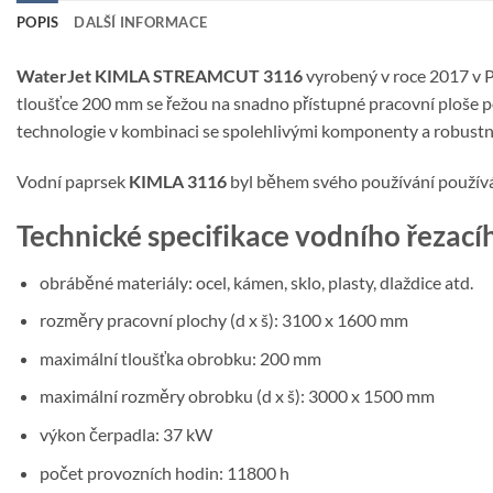
POPIS
DALŠÍ INFORMACE
WaterJet KIMLA STREAMCUT 3116
vyrobený v roce 2017 v P
tloušťce 200 mm se řežou na snadno přístupné pracovní ploše 
technologie v kombinaci se spolehlivými komponenty a robustní
Vodní paprsek
KIMLA 3116
byl během svého používání používán
Technické specifikace vodního řeza
obráběné materiály: ocel, kámen, sklo, plasty, dlaždice atd.
rozměry pracovní plochy (d x š): 3100 x 1600 mm
maximální tloušťka obrobku: 200 mm
maximální rozměry obrobku (d x š): 3000 x 1500 mm
výkon čerpadla: 37 kW
počet provozních hodin: 11800 h