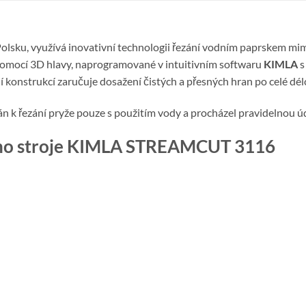
olsku, využívá inovativní technologii řezání vodním paprskem mimo
pomocí 3D hlavy, naprogramované v intuitivním softwaru
KIMLA
s
 konstrukcí zaručuje dosažení čistých a přesných hran po celé dé
 k řezání pryže pouze s použitím vody a procházel pravidelnou ú
cího stroje KIMLA STREAMCUT 3116