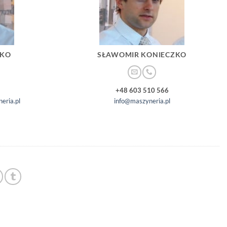
ZKO
SŁAWOMIR KONIECZKO
+48 603 510 566
eria.pl
info@maszyneria.pl