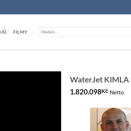
Hledat:
OJŮ
FILMY
WaterJet KIML
1.820.098
Kč
Netto