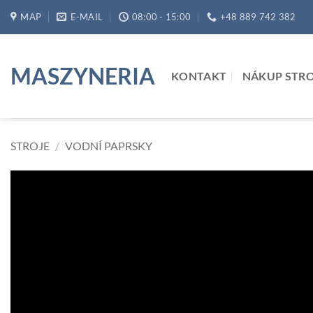
Přeskočit
MAP
E-MAIL
08:00 - 15:00
+48 889 742 382
na
obsah
MASZYNERIA
KONTAKT
NÁKUP STR
STROJE
/
VODNÍ PAPRSKY