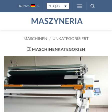
Zum
Deutsch
EUR ( € )
Inhalt
springen
MASZYNERIA
MASCHINEN
/
UNKATEGORISIERT
MASCHINENKATEGORIEN