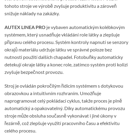
tohoto stroje ve výrobě zvyšuje produktivitu a zároveň
snižuje náklady na zakázky.
AUTEX LINEA PRO
je vybaven automatickým kolébkovým
systémem, který usnadňuje vkládání role látky a zlepšuje
přípravu celého procesu. Systém kontroly napnutí se senzory
okrajů materiálu udržuje látku ve správné poloze bez
nutnosti použití dalších chapadel. Fotobuňky automaticky
detekují okraje látky a konec role, zatímco systém proti kolizi
zvyšuje bezpečnost provozu.
Stroj je ovládán pokročilým řídicím systémem s dotykovou
obrazovkou a intuitivním rozhraním. Umožňuje
naprogramovat celý pokládací cyklus, takže proces je plně
automatický a opakovatelný. Díky automatickému provozu
stroje může obsluha současně vykonávat i jiné úkony v
řezárně, což zlepšuje využití pracovního času a efektivitu
celého procesu.