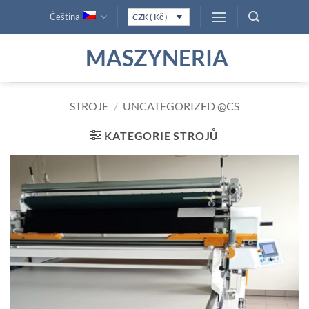
Přeskočit
Čeština
CZK ( Kč )
na
obsah
MASZYNERIA
STROJE
/
UNCATEGORIZED @CS
KATEGORIE STROJŮ