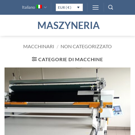
Salta
Italiano
EUR ( € )
ai
contenuti
MASZYNERIA
MACCHINARI
/
NON CATEGORIZZATO
CATEGORIE DI MACCHINE