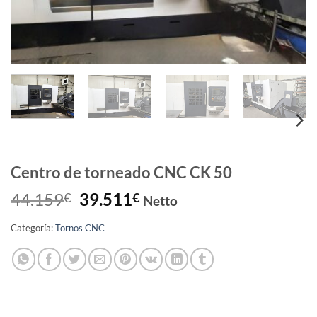
Centro de torneado CNC CK 50
El
El
44.159
39.511
€
€
Netto
precio
precio
Categoría:
Tornos CNC
original
actual
era:
es:
44.159€.
39.511€.