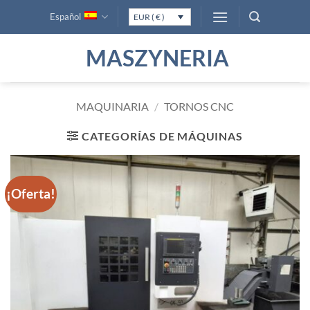
Saltar
Español
EUR ( € )
al
contenido
MASZYNERIA
MAQUINARIA
/
TORNOS CNC
CATEGORÍAS DE MÁQUINAS
¡Oferta!